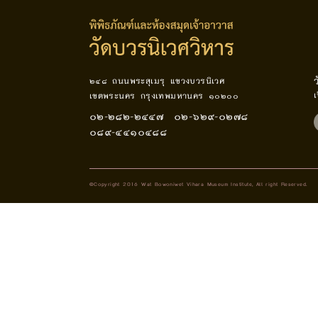
๒๔๘ ถนนพระสุเมรุ แขวงบวรนิเวศ
เ
เขตพระนคร กรุงเทพมหานคร ๑๐๒๐๐
๐๒-๒๘๒-๒๔๔๗ ๐๒-๖๒๙-๐๒๗๘
๐๘๙-๔๔๑๐๔๘๘
©Copyright 2016 Wat Bowoniwet Vihara Museum Institute, All right Reserved.