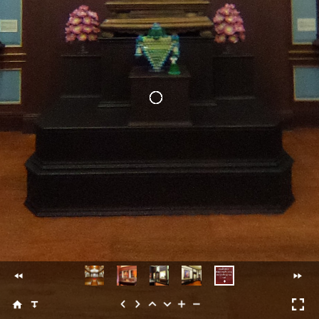
สมเด็จพระ
สังฆราชเจ้า กรม
หลวงวชิรญาณ
วงศ์
prev
next